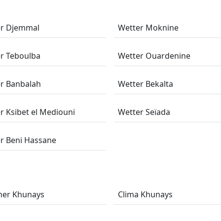
er Djemmal
Wetter Moknine
r Teboulba
Wetter Ouardenine
r Banbalah
Wetter Bekalta
r Ksibet el Mediouni
Wetter Seïada
r Beni Hassane
her Khunays
Clima Khunays