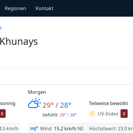
Regionen
Kontakt
s
 Khunays
Morgen
 sonnig
29°
/
28°
Teilweise bewölkt
UV-Index
8
8
Gefühlt:
29°
/
28°
4.5 km/h
Wind
15.2 km/h
NE
Höchstwert: 23.0 k