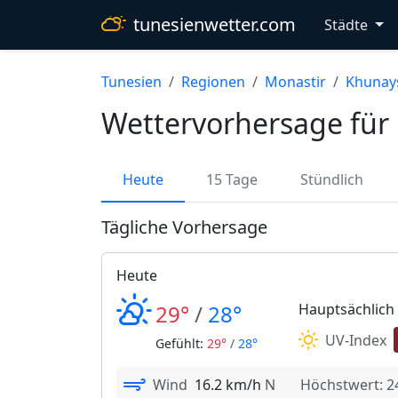
tunesienwetter.com
Städte
Tunesien
Regionen
Monastir
Khunay
Wettervorhersage für
Heute
15 Tage
Stündlich
Tägliche Vorhersage
Heute
29°
/
28°
Hauptsächlich
UV-Index
Gefühlt:
29°
/
28°
Wind
16.2 km/h
N
Höchstwert: 2