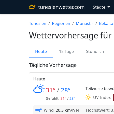
tunesienwetter.com
Städte
Tunesien
Regionen
Monastir
Bekalta
Wettervorhersage für 
Heute
15 Tage
Stündlich
Tägliche Vorhersage
Heute
31°
/
28°
Teilweise bewö
UV-Index
Gefühlt:
31°
/
28°
Wind
20.3 km/h
N
Höchstwert: 3