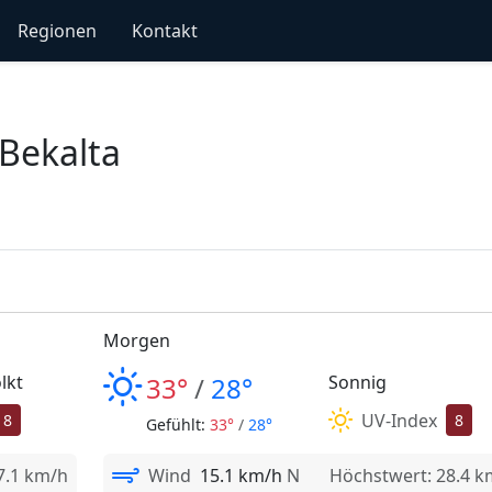
Regionen
Kontakt
Bekalta
Morgen
lkt
33°
/
28°
Sonnig
UV-Index
8
8
Gefühlt:
33°
/
28°
7.1 km/h
Wind
15.1 km/h
N
Höchstwert: 28.4 k