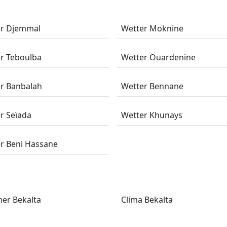
er Djemmal
Wetter Moknine
r Teboulba
Wetter Ouardenine
r Banbalah
Wetter Bennane
r Seïada
Wetter Khunays
r Beni Hassane
er Bekalta
Clima Bekalta