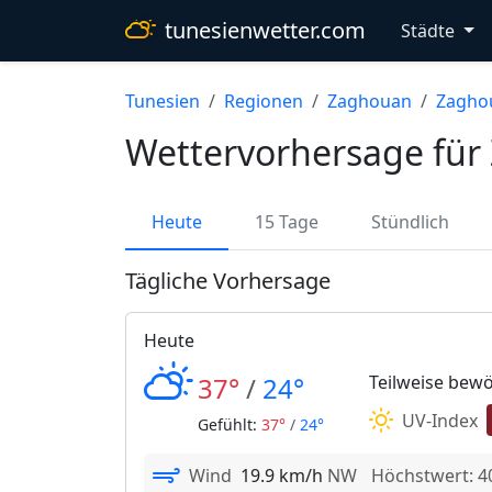
tunesienwetter.com
Städte
Tunesien
Regionen
Zaghouan
Zagho
Wettervorhersage fü
Heute
15 Tage
Stündlich
Tägliche Vorhersage
Heute
37°
/
24°
Teilweise bewö
UV-Index
Gefühlt:
37°
/
24°
Wind
19.9 km/h
NW
Höchstwert: 4