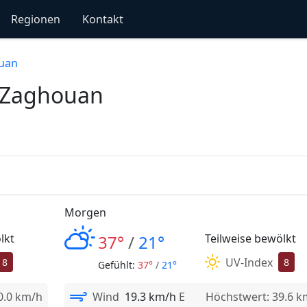
Regionen
Kontakt
uan
r Zaghouan
Morgen
lkt
37°
/
21°
Teilweise bewölkt
UV-Index
8
8
Gefühlt:
37°
/
21°
0.0 km/h
Wind
19.3 km/h
E
Höchstwert: 39.6 k