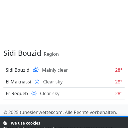
Sidi Bouzid
Region
Sidi Bouzid
Mainly clear
28°
El Maknassi
Clear sky
28°
Er Regueb
Clear sky
28°
© 2025
tunesienwetter.com
. Alle Rechte vorbehalten.
Data sources
.
We use cookies
Last updated: 08/08/2026 18:00 UTC