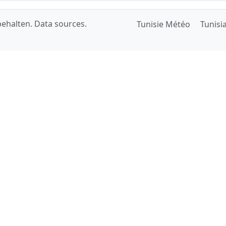
rbehalten.
Data sources
.
Tunisie Météo
Tunisi