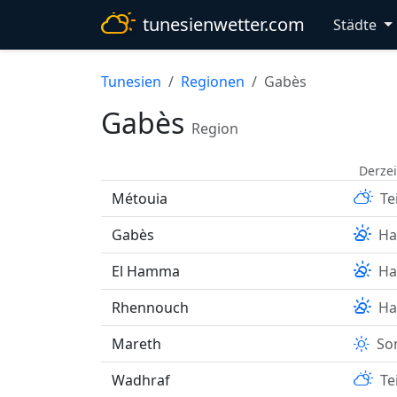
tunesienwetter.com
Städte
Tunesien
Regionen
Gabès
Gabès
Region
Derzei
Métouia
Te
Gabès
Ha
El Hamma
Ha
Rhennouch
Ha
Mareth
So
Wadhraf
Te